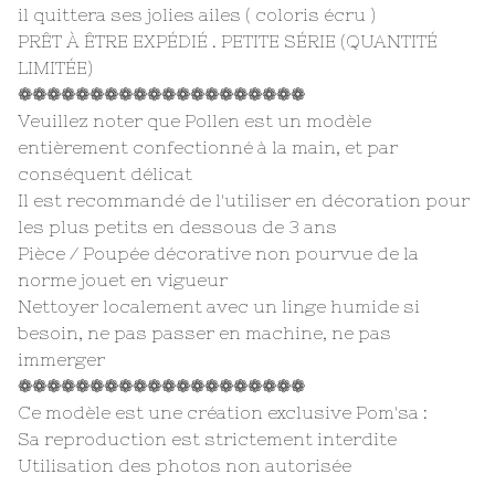
il quittera ses jolies ailes ( coloris écru )
PRÊT À ÊTRE EXPÉDIÉ . PETITE SÉRIE (QUANTITÉ
LIMITÉE)
❁❁❁❁❁❁❁❁❁❁❁❁❁❁❁❁❁❁❁❁
Veuillez noter que Pollen est un modèle
entièrement confectionné à la main, et par
conséquent délicat
Il est recommandé de l'utiliser en décoration pour
les plus petits en dessous de 3 ans
Pièce / Poupée décorative non pourvue de la
norme jouet en vigueur
Nettoyer localement avec un linge humide si
besoin, ne pas passer en machine, ne pas
immerger
❁❁❁❁❁❁❁❁❁❁❁❁❁❁❁❁❁❁❁❁
Ce modèle est une création exclusive Pom'sa :
Sa reproduction est strictement interdite
Utilisation des photos non autorisée