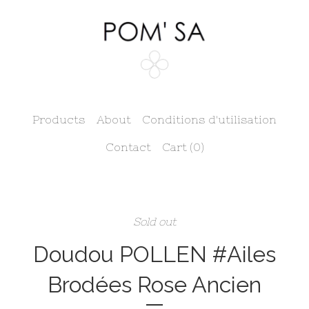
Products
About
Conditions d'utilisation
Contact
Cart (
0
)
Sold out
Doudou POLLEN #Ailes
Brodées Rose Ancien