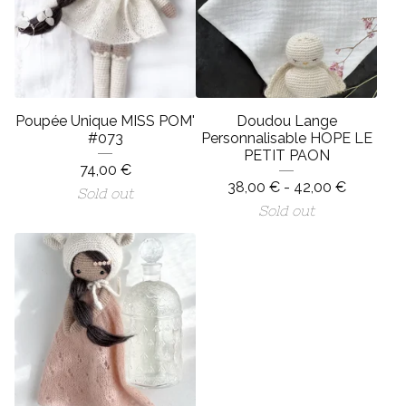
Poupée Unique MISS POM'
Doudou Lange
#073
Personnalisable HOPE LE
PETIT PAON
74,00
€
38,00
€
- 42,00
€
Sold out
Sold out