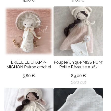
5,80
€
5,80
€
ERELL LE CHAMP-
Poupée Unique MISS POM'
MIGNON Patron crochet
Petite Rêveuse #067
5,80
€
89,00
€
Sold out